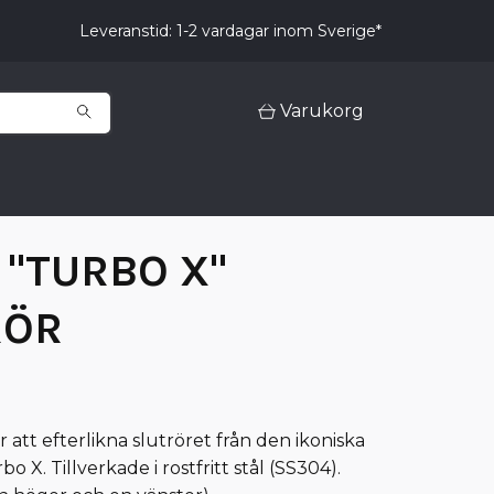
Leveranstid: 1-2 vardagar inom Sverige*
Varukorg
 "TURBO X"
RÖR
 att efterlikna slutröret från den ikoniska
o X. Tillverkade i rostfritt stål (SS304).