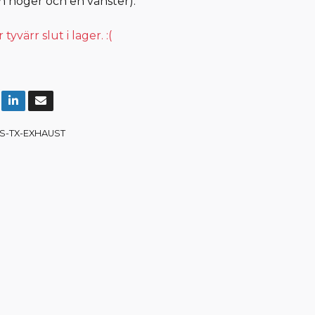
(en höger och en vänster).
yvärr slut i lager. :(
S-TX-EXHAUST